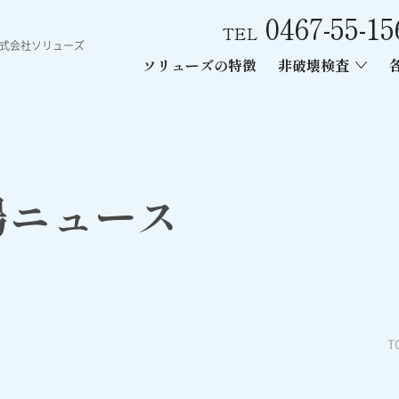
0467-55-15
TEL
株式会社ソリューズ
ソリューズの特徴
非破壊検査
ース
ン内部探査
ー工事
あと施工アンカー引張試験
電磁波レーダー内部探査
レントゲン
場ニュース
T