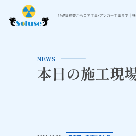
非破壊検査からコア工事/アンカー工事まで｜
非破壊検査
各種工事
施工実績
非破壊検査について
ダイヤモンド穿孔工事
施工実績一覧
本日の施工現場ニュ
Ｘ線レントゲ
各種アンカ
NEWS
本日の施工現