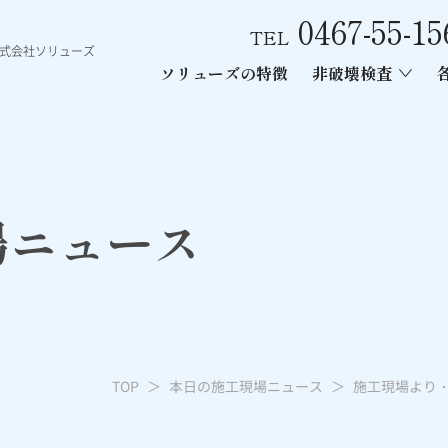
0467-55-15
TEL
株式会社ソリューズ
ソリューズの特徴
非破壊検査
ース
ン内部探査
ー工事
あと施工アンカー引張試験
電磁波レーダー内部探査
レントゲン
場ニュース
TOP
本日の施工現場ニュース
施工現場より・