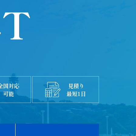
CT
全国対応
見積り
可能
最短1日