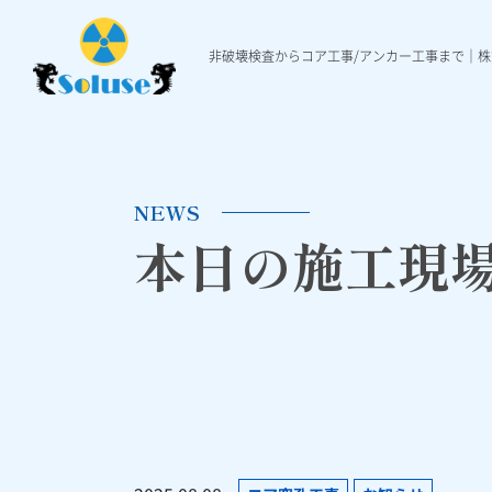
非破壊検査からコア工事/アンカー工事まで｜
非破壊検査
各種工事
施工実績
非破壊検査について
ダイヤモンド穿孔工事
施工実績一覧
本日の施工現場ニュ
Ｘ線レントゲ
各種アンカ
NEWS
本日の施工現