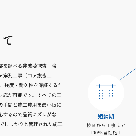
いて
部を調べる非破壊探査・検
ア穿孔工事（コア抜き工
事、強度・耐久性を保証するた
対応が可能です。すべての工
の手間と施工費用を最小限に
応するので品質にズレがな
質でしっかりと管理された施工