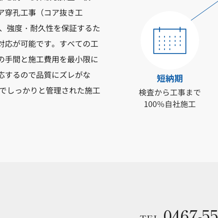
ア穿孔工事（コア抜き工
事、強度・耐久性を保証するた
対応が可能です。すべての工
の手間と施工費用を最小限に
応するので品質にズレがな
質でしっかりと管理された施工
0467-55