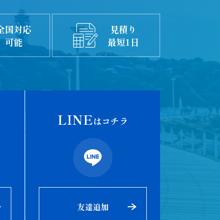
全国対応
見積り
可能
最短1日
LINE
はコチラ
友達追加