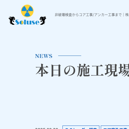
非破壊検査からコア工事/アンカー工事まで｜
非破壊検査
各種工事
施工実績
非破壊検査について
ダイヤモンド穿孔工事
施工実績一覧
本日の施工現場ニュ
Ｘ線レントゲ
各種アンカ
NEWS
本日の施工現