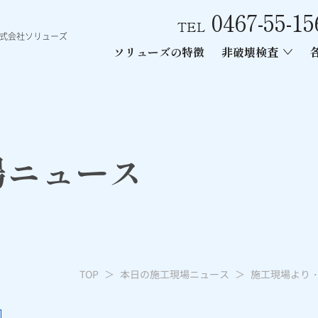
0467-55-15
TEL
株式会社ソリューズ
ソリューズの特徴
非破壊検査
ース
ン内部探査
ー工事
あと施工アンカー引張試験
電磁波レーダー内部探査
レントゲン
場ニュース
TOP
本日の施工現場ニュース
施工現場より・