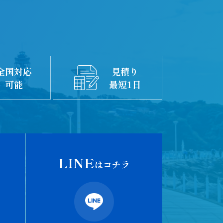
全国対応
見積り
可能
最短1日
LINE
はコチラ