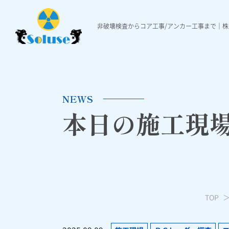
非破壊検査からコア工事/アンカー工事まで｜
非破壊検査
各種工事
施工実績
非破壊検査について
ダイヤモンド穿孔工事
施工実績一覧
本日の施工現場ニュ
Ｘ線レントゲ
各種アンカ
NEWS
本日の施工現
TOP