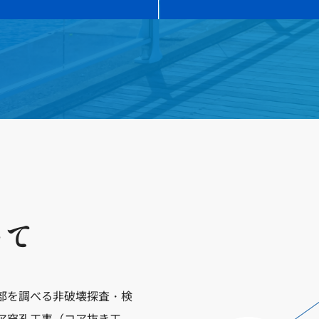
いて
部を調べる非破壊探査・検
ア穿孔工事（コア抜き工