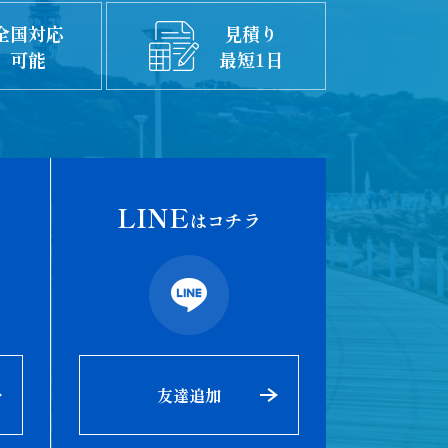
全国対応
見積り
可能
最短1日
LINE
はコチラ
友達追加