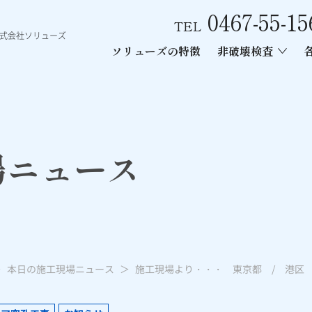
0467-55-15
TEL
株式会社ソリューズ
ソリューズの特徴
非破壊検査
ース
ン内部探査
ー工事
あと施工アンカー引張試験
電磁波レーダー内部探査
レントゲン
場ニュース
本日の施工現場ニュース
施工現場より・・・ 東京都 / 港区 