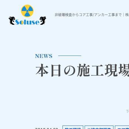
非破壊検査からコア工事/アンカー工事まで｜
非破壊検査
各種工事
施工実績
非破壊検査について
ダイヤモンド穿孔工事
施工実績一覧
本日の施工現場ニュ
Ｘ線レントゲ
各種アンカ
NEWS
本日の施工現
T