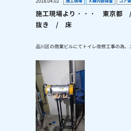
2018.04.02
施工現場
Ｘ線内部探査
コア
施工現場より・・・ 東京都 /
抜き / 床
品川区の商業ビルにてトイレ改修工事の為、