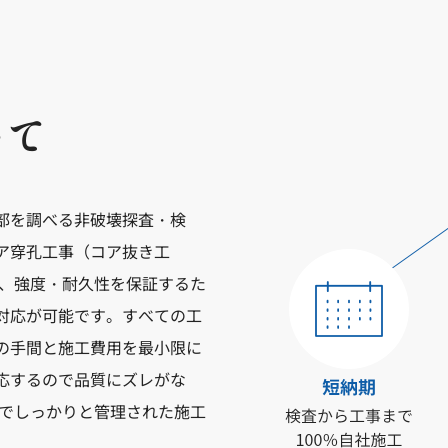
いて
部を調べる非破壊探査・検
ア穿孔工事（コア抜き工
事、強度・耐久性を保証するた
対応が可能です。すべての工
の手間と施工費用を最小限に
応するので品質にズレがな
質でしっかりと管理された施工