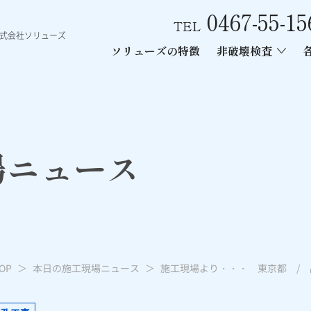
0467-55-15
TEL
株式会社ソリューズ
ソリューズの特徴
非破壊検査
ース
ン内部探査
ー工事
あと施工アンカー引張試験
電磁波レーダー内部探査
レントゲン
場ニュース
OP
本日の施工現場ニュース
施工現場より・・・ 東京都 / 