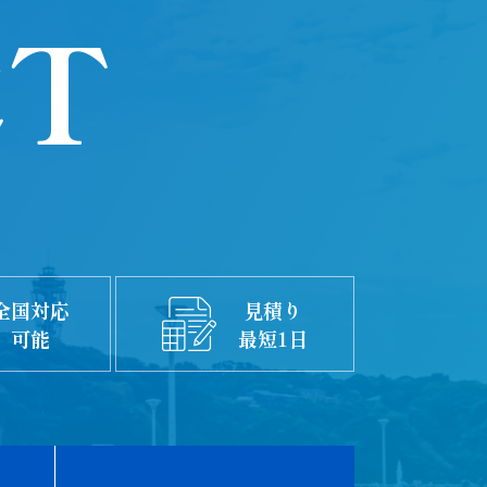
CT
全国対応
見積り
可能
最短1日