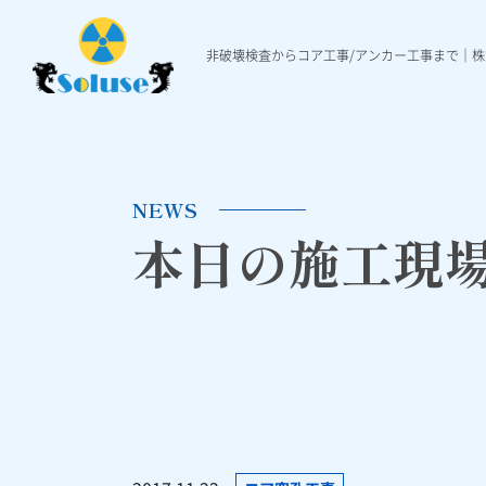
非破壊検査からコア工事/アンカー工事まで｜
非破壊検査
各種工事
施工実績
非破壊検査について
ダイヤモンド穿孔工事
施工実績一覧
本日の施工現場ニュ
Ｘ線レントゲ
各種アンカ
NEWS
本日の施工現