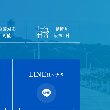
全国対応
見積り
可能
最短1日
LINE
はコチラ