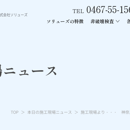
0467-55-15
TEL
株式会社ソリューズ
ソリューズの特徴
非破壊検査
ース
ン内部探査
ー工事
あと施工アンカー引張試験
電磁波レーダー内部探査
レントゲン
場ニュース
TOP
本日の施工現場ニュース
施工現場より・・・ 神奈川