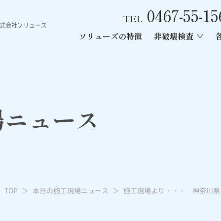
0467-55-15
TEL
株式会社ソリューズ
ソリューズの特徴
非破壊検査
ース
ン内部探査
ー工事
あと施工アンカー引張試験
電磁波レーダー内部探査
レントゲン
場ニュース
TOP
本日の施工現場ニュース
施工現場より・・・ 神奈川県 