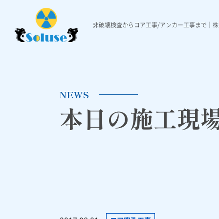
非破壊検査からコア工事/アンカー工事まで｜
非破壊検査
各種工事
施工実績
非破壊検査について
ダイヤモンド穿孔工事
施工実績一覧
本日の施工現場ニュ
Ｘ線レントゲ
各種アンカ
NEWS
本日の施工現