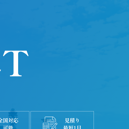
CT
全国対応
見積り
可能
最短1日