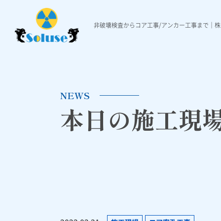
非破壊検査からコア工事/アンカー工事まで｜
非破壊検査
各種工事
施工実績
非破壊検査について
ダイヤモンド穿孔工事
施工実績一覧
本日の施工現場ニュ
Ｘ線レントゲ
各種アンカ
NEWS
本日の施工現