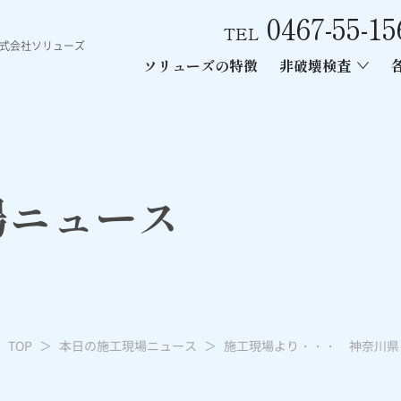
0467-55-15
TEL
株式会社ソリューズ
ソリューズの特徴
非破壊検査
ース
ン内部探査
ー工事
あと施工アンカー引張試験
電磁波レーダー内部探査
レントゲン
場ニュース
TOP
本日の施工現場ニュース
施工現場より・・・ 神奈川県 