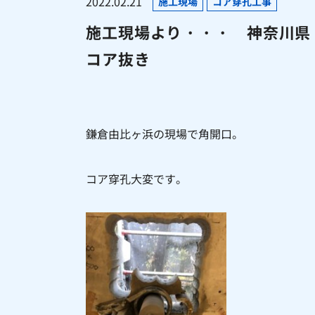
2022.02.21
施工現場
コア穿孔工事
施工現場より・・・ 神奈川県
コア抜き
鎌倉由比ヶ浜の現場で角開口。
コア穿孔大変です。