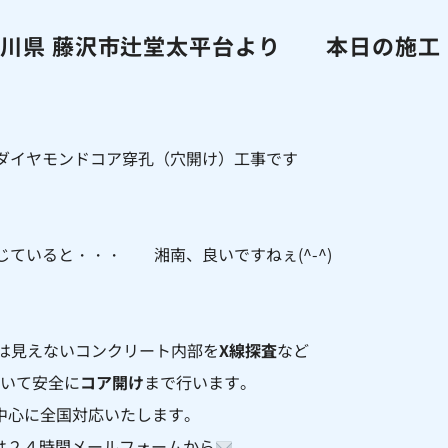
奈川県 藤沢市辻堂太平台より 本日の施工
ダイヤモンドコア穿孔（穴開け）工事です
ていると・・・ 湘南、良いですねぇ(^-^)
は見えないコンクリート内部を
X線探査
など
いて安全に
コア開け
まで行います。
中心に全国対応いたします。
は２４時間メールフォームから