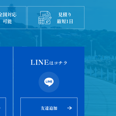
全国対応
見積り
可能
最短1日
LINE
はコチラ
友達追加