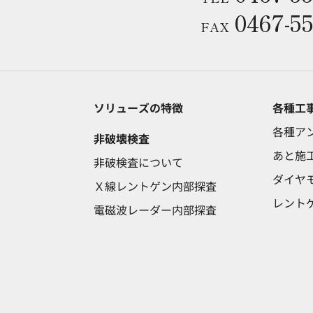
0467-55
FAX
ソリューズの特徴
各種工
各種ア
非破壊検査
あと施
非破検査について
ダイヤ
Ｘ線レントゲン内部探査
レント
電磁波レーダー内部探査