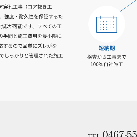
ア穿孔工事（コア抜き工
事、強度・耐久性を保証するた
対応が可能です。すべての工
の手間と施工費用を最小限に
応するので品質にズレがな
質でしっかりと管理された施工
0467-55
TEL