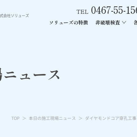
0467-55-15
TEL
株式会社ソリューズ
ソリューズの特徴
非破壊検査
ース
ン内部探査
ー工事
あと施工アンカー引張試験
電磁波レーダー内部探査
レントゲン
場ニュース
TOP
本日の施工現場ニュース
ダイヤモンドコア穿孔工事