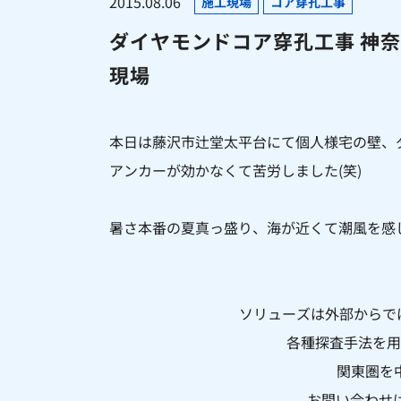
2015.08.06
施工現場
コア穿孔工事
ダイヤモンドコア穿孔工事 神
現場
本日は藤沢市辻堂太平台にて個人様宅の壁、
アンカーが効かなくて苦労しました(笑)
暑さ本番の夏真っ盛り、海が近くて潮風を感じ
ソリューズは外部からで
各種探査手法を用
関東圏を
お問い合わせ